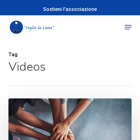
Skip
Sostieni l'associazione
to
Close
main
Menu
Menu
content
Tag
Videos
La
rete
di
collaborazione